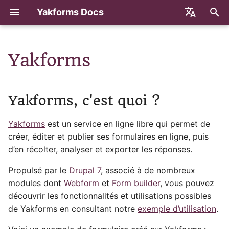
Yakforms Docs
I
English
n
Yakforms
Créer un formulaire
i
t
Cloner un formulaire
Yakforms, c'est quoi ?
i
Exporter ses données
Yakforms
est un service en ligne libre qui permet de
a
créer, éditer et publier ses formulaires en ligne, puis
Diffuser un formulaire
l
d’en récolter, analyser et exporter les réponses.
i
Analyser les réponses
Propulsé par le
Drupal 7
, associé à de nombreux
s
modules dont
Webform
et
Form builder
, vous pouvez
Partager les résultats
découvrir les fonctionnalités et utilisations possibles
a
de Yakforms en consultant notre
exemple d’utilisation
.
t
Options avancées